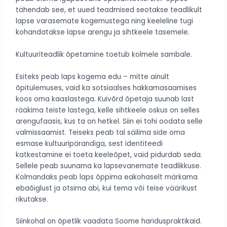
tähendab see, et uued teadmised seotakse teadlikult
lapse varasemate kogemustega ning keeleline tugi
kohandatakse lapse arengu ja sihtkeele tasemele.
Kultuuriteadlik õpetamine toetub kolmele sambale.
Esiteks peab laps kogema edu – mitte ainult
õpitulemuses, vaid ka sotsiaalses hakkamasaamises
koos oma kaaslastega. Kuivõrd õpetaja suunab last
rääkima teiste lastega, kelle sihtkeele oskus on selles
arengufaasis, kus ta on hetkel. Siin ei tohi oodata selle
valmissaamist. Teiseks peab tal säilima side oma
esmase kultuuripärandiga, sest identiteedi
katkestamine ei toeta keeleõpet, vaid pidurdab seda.
Sellele peab suunama ka lapsevanemate teadlikkuse.
Kolmandaks peab laps õppima eakohaselt märkama
ebaõiglust ja otsima abi, kui tema või teise väärikust
rikutakse.
Siinkohal on õpetlik vaadata Soome hariduspraktikaid.