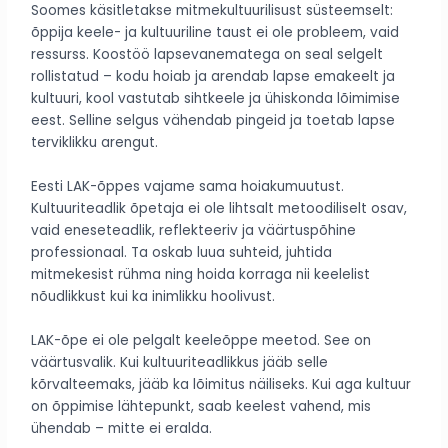
Soomes käsitletakse mitmekultuurilisust süsteemselt:
õppija keele- ja kultuuriline taust ei ole probleem, vaid
ressurss. Koostöö lapsevanematega on seal selgelt
rollistatud – kodu hoiab ja arendab lapse emakeelt ja
kultuuri, kool vastutab sihtkeele ja ühiskonda lõimimise
eest. Selline selgus vähendab pingeid ja toetab lapse
terviklikku arengut.
Eesti LAK-õppes vajame sama hoiakumuutust.
Kultuuriteadlik õpetaja ei ole lihtsalt metoodiliselt osav,
vaid eneseteadlik, reflekteeriv ja väärtuspõhine
professionaal. Ta oskab luua suhteid, juhtida
mitmekesist rühma ning hoida korraga nii keelelist
nõudlikkust kui ka inimlikku hoolivust.
LAK-õpe ei ole pelgalt keeleõppe meetod. See on
väärtusvalik. Kui kultuuriteadlikkus jääb selle
kõrvalteemaks, jääb ka lõimitus näiliseks. Kui aga kultuur
on õppimise lähtepunkt, saab keelest vahend, mis
ühendab – mitte ei eralda.