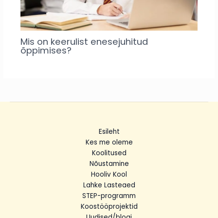
Mis on keerulist enesejuhitud
õppimises?
Esileht
Kes me oleme
Koolitused
Nõustamine
Hooliv Kool
Lahke Lasteaed
STEP-programm
Koostööprojektid
Uudised/blogi