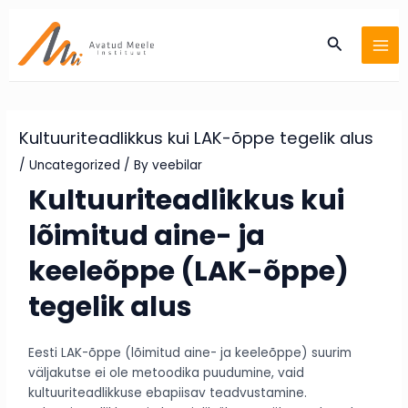
Skip
Post
MA
to
navigation
Search
ME
content
Kultuuriteadlikkus kui LAK-õppe tegelik alus
/
Uncategorized
/ By
veebilar
Kultuuriteadlikkus kui
lõimitud aine- ja
keeleõppe (LAK-õppe)
tegelik alus
Eesti LAK-õppe (lõimitud aine- ja keeleõppe) suurim
väljakutse ei ole metoodika puudumine, vaid
kultuuriteadlikkuse ebapiisav teadvustamine.