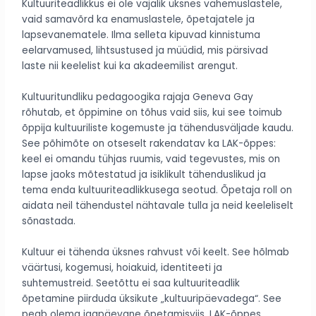
Kultuuriteadlikkus ei ole vajalik üksnes vähemuslastele,
vaid samavõrd ka enamuslastele, õpetajatele ja
lapsevanematele. Ilma selleta kipuvad kinnistuma
eelarvamused, lihtsustused ja müüdid, mis pärsivad
laste nii keelelist kui ka akadeemilist arengut.
Kultuuritundliku pedagoogika rajaja Geneva Gay
rõhutab, et õppimine on tõhus vaid siis, kui see toimub
õppija kultuuriliste kogemuste ja tähendusväljade kaudu.
See põhimõte on otseselt rakendatav ka LAK-õppes:
keel ei omandu tühjas ruumis, vaid tegevustes, mis on
lapse jaoks mõtestatud ja isiklikult tähenduslikud ja
tema enda kultuuriteadlikkusega seotud. Õpetaja roll on
aidata neil tähendustel nähtavale tulla ja neid keeleliselt
sõnastada.
Kultuur ei tähenda üksnes rahvust või keelt. See hõlmab
väärtusi, kogemusi, hoiakuid, identiteeti ja
suhtemustreid. Seetõttu ei saa kultuuriteadlik
õpetamine piirduda üksikute „kultuuripäevadega“. See
peab olema igapäevane õpetamisviis. LAK-õppes