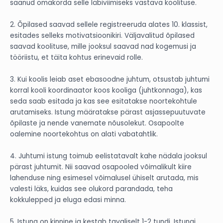
saanud omakorda selle läbiviimiseks vastava koolituse.
2. Õpilased saavad sellele registreeruda alates 10. klassist,
esitades selleks motivatsioonikiri. Väljavalitud õpilased
saavad koolituse, mille jooksul saavad nad kogemusi ja
tööriistu, et täita kohtus erinevaid rolle.
3. Kui koolis leiab aset ebasoodne juhtum, otsustab juhtumi
korral kooli koordinaator koos kooliga (juhtkonnaga), kas
seda saab esitada ja kas see esitatakse noortekohtule
arutamiseks. Istung määratakse pärast asjassepuutuvate
õpilaste ja nende vanemate nõusolekut. Osapoolte
oalemine noortekohtus on alati vabatahtlik.
4. Juhtumi istung toimub eelistatavalt kahe nädala jooksul
pärast juhtumit. Nii saavad osapooled võimalikult kiire
lahenduse ning esimesel võimalusel ühiselt arutada, mis
valesti läks, kuidas see olukord parandada, teha
kokkulepped ja eluga edasi minna.
5. Istung on kinnine ja kestab tavaliselt 1-2 tundi. Istungi