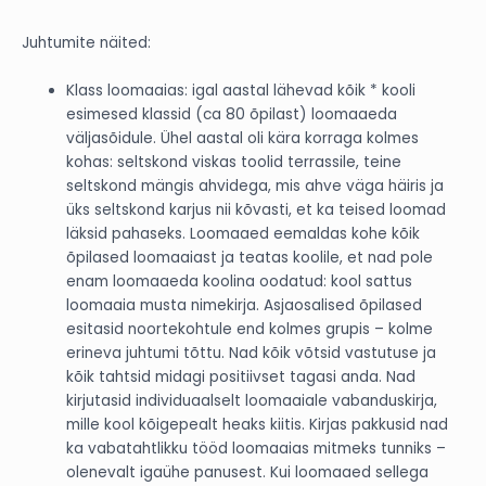
Juhtumite näited:
Klass loomaaias: igal aastal lähevad kõik * kooli
esimesed klassid (ca 80 õpilast) loomaaeda
väljasõidule. Ühel aastal oli kära korraga kolmes
kohas: seltskond viskas toolid terrassile, teine
seltskond mängis ahvidega, mis ahve väga häiris ja
üks seltskond karjus nii kõvasti, et ka teised loomad
läksid pahaseks. Loomaaed eemaldas kohe kõik
õpilased loomaaiast ja teatas koolile, et nad pole
enam loomaaeda koolina oodatud: kool sattus
loomaaia musta nimekirja. Asjaosalised õpilased
esitasid noortekohtule end kolmes grupis – kolme
erineva juhtumi tõttu. Nad kõik võtsid vastutuse ja
kõik tahtsid midagi positiivset tagasi anda. Nad
kirjutasid individuaalselt loomaaiale vabanduskirja,
mille kool kõigepealt heaks kiitis. Kirjas pakkusid nad
ka vabatahtlikku tööd loomaaias mitmeks tunniks –
olenevalt igaühe panusest. Kui loomaaed sellega