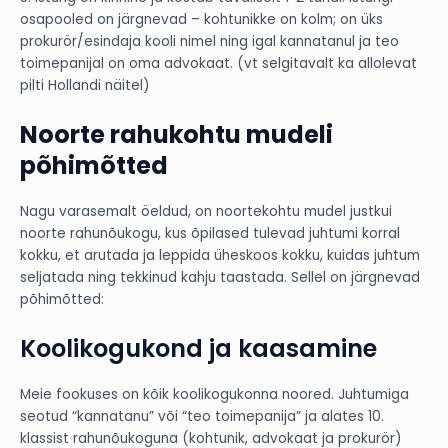
osapooled on järgnevad – kohtunikke on kolm; on üks
prokurör/esindaja kooli nimel ning igal kannatanul ja teo
toimepanijal on oma advokaat. (vt selgitavalt ka allolevat
pilti Hollandi näitel)
Noorte rahukohtu mudeli
põhimõtted
Nagu varasemalt öeldud, on noortekohtu mudel justkui
noorte rahunõukogu, kus õpilased tulevad juhtumi korral
kokku, et arutada ja leppida üheskoos kokku, kuidas juhtum
seljatada ning tekkinud kahju taastada. Sellel on järgnevad
põhimõtted:
Koolikogukond ja kaasamine
Meie fookuses on kõik koolikogukonna noored. Juhtumiga
seotud “kannatanu” või “teo toimepanija” ja alates 10.
klassist rahunõukoguna (kohtunik, advokaat ja prokurör)