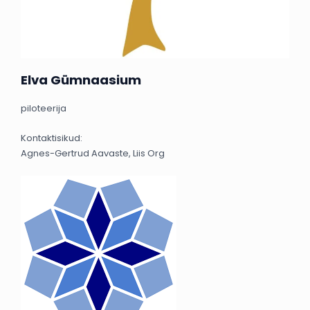
Elva Gümnaasium
piloteerija
Kontaktisikud:
Agnes-Gertrud Aavaste, Liis Org