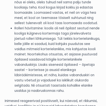
nõus ei oleks, oleks tulnud neil sama palju tunde
kooliasju teha. Kool kogus kirjad kokku ja edastas
loomaaiale. Loomaaed vastas, et neil on väga hea
meel, et kool on teemasse tõsiselt suhtunud ning
sellest tulenevalt oli kool taas loomaaeda oodatud.
Rolleri hävitamine: koolis oli neli õpilast seotud nende
kooliga külgneva kortermaja taga järelevalveta
jäetud rolleri lõhkumisega. Tüli tekkis korterielanikuga,
kelle jälile ei saadud, kuid kahjuks puudutas see
vaidlus mitmeid korterielanikke, mis kahjustas kooli
mainet. Noortekohus otsustas, et asjasse puutuvad
õpilased saadavad kõigile korterielanikele
vabanduskirja. Lisaks sisenesid õpilased – õpetaja
saatel – korterisse ja asusid elanikega
läbirääkimistesse, et näha, kuidas vabanduskiri on
vastu võetud ja vajadusel ka isiklikult olukorda
selgitada. Nii otsustati taastada kohalike elanike
usaldus ja naabruskonnas rahu.
Inimesed reageerivad positiivselt, kui näevad, et rikkumisi,