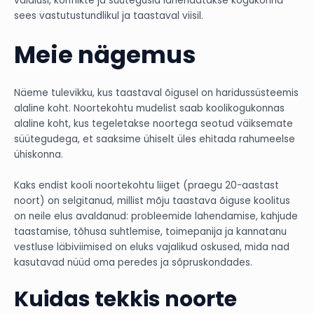
vaidlusi, konflikte ja süütegusid lahendatakse kogukonna
sees vastutustundlikul ja taastaval viisil.
Meie nägemus
Näeme tulevikku, kus taastaval õigusel on haridussüsteemis
alaline koht. Noortekohtu mudelist saab koolikogukonnas
alaline koht, kus tegeletakse noortega seotud väiksemate
süütegudega, et saaksime ühiselt üles ehitada rahumeelse
ühiskonna.
Kaks endist kooli noortekohtu liiget (praegu 20-aastast
noort) on selgitanud, millist mõju taastava õiguse koolitus
on neile elus avaldanud: probleemide lahendamise, kahjude
taastamise, tõhusa suhtlemise, toimepanija ja kannatanu
vestluse läbiviimised on eluks vajalikud oskused, mida nad
kasutavad nüüd oma peredes ja sõpruskondades.
Kuidas tekkis noorte