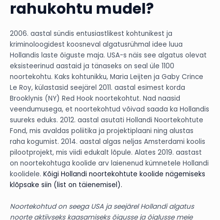
rahukohtu mudel?
2006. aastal sündis entusiastlikest kohtunikest ja
kriminoloogidest koosneval algatusrühmal idee luua
Hollandis laste õiguste maja. USA-s näis see algatus olevat
eksisteerinud aastaid ja tänaseks on seal üle 1100
noortekohtu. Kaks kohtunikku, Maria Leijten ja Gaby Crince
Le Roy, külastasid seejärel 2011. aastal esimest korda
Brooklynis (NY) Red Hook noortekohtut. Nad naasid
veendumusega, et noortekohtud võivad saada ka Hollandis
suureks eduks. 2012. aastal asutati Hollandi Noortekohtute
Fond, mis avaldas poliitika ja projektiplaani ning alustas
raha kogumist. 2014. aastal algas neljas Amsterdami koolis
pilootprojekt, mis viidi edukalt lõpule. Alates 2019. aastast
on noortekohtuga koolide arv laienenud kümnetele Hollandi
koolidele.
Kõigi Hollandi noortekohtute koolide nägemiseks
klõpsake siin (list on täienemisel).
Noortekohtud on seega USA ja seejärel Hollandi algatus
noorte aktiivseks kaasamiseks õigusse ja õiglusse meie