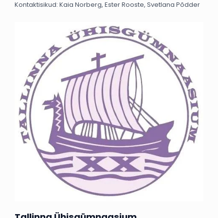
Kontaktisikud: Kaia Norberg, Ester Rooste, Svetlana Põdder
Tallinna Ühisgümnaasium