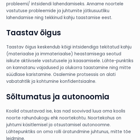
probleemi/ intsidendi lahendamiseks. Anname noortele
vastutuse probleemide ja juhtumite jätkusuutliku
lahendamise ning tekkinud kahju taastamise eest.
Taastav õigus
Taastav õigus keskendub kõigi intsidendiga tekitatud kahju
(materiaalse ja immateriaalse) heastamisega seotud
isikute aktiivsele vastutusele ja kaasamisele. Lähte-punktiks
on kannatanu vajadused ja olukorra taastamine ning mitte
süüdlase karistamine. Osalemine protsessis on alati
vabatahtlik ja kohtumine konfidentsiaalne.
Sõltumatus ja autonoomia
Koolid otsustavad ise, kas nad soovivad luua oma koolis
noorte rahunõukogu ehk noortekohtu. Noortekohus on
juhtumi käsitlemisel ja otsustamisel autonoomne.
Lähtepunktiks on oma rolli äratundmine juhtunus, mitte tõe
leidmine.