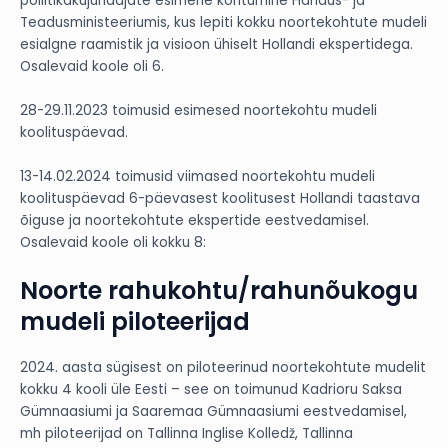
poliitikakujundajate esimene kohtumine Haridus- ja
Teadusministeeriumis, kus lepiti kokku noortekohtute mudeli
esialgne raamistik ja visioon ühiselt Hollandi ekspertidega.
Osalevaid koole oli 6.
28-29.11.2023 toimusid esimesed noortekohtu mudeli
koolituspäevad.
13-14.02.2024 toimusid viimased noortekohtu mudeli
koolituspäevad 6-päevasest koolitusest Hollandi taastava
õiguse ja noortekohtute ekspertide eestvedamisel.
Osalevaid koole oli kokku 8:
Noorte rahukohtu/rahunõukogu
mudeli piloteerijad
2024. aasta sügisest on piloteerinud noortekohtute mudelit
kokku 4 kooli üle Eesti – see on toimunud Kadrioru Saksa
Gümnaasiumi ja Saaremaa Gümnaasiumi eestvedamisel,
mh piloteerijad on Tallinna Inglise Kolledž, Tallinna