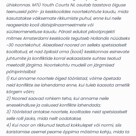
ühiskonnas. MTÜ Youth Courts NL osutab taastava õiguse
teenuseid põhi- ja keskkoolides noortekohtute kaudu, mida
kasutatakse väiksemate rikkumiste puhul, enne kui neile
reageerida kooli distsiplinaarmeetmete või
süüteomenetluse kaudu. Pärast edukat pilootprojekti
mitmes Amsterdami keskkoolis tegutseb Hollandis nüüdseks
~30 noortekohut. Alaealised noored on selleks spetsiaalselt
koolitatud, et nad õpiksid oma (kooli) keskkonnas esinevate
juhtumite ja konfliktide korral eakaaslaste suhtes teatud
meetodit järgima. Noortekohtu mudelil on järgmised
põhiprintsiibid:
1) Kui anname noortele õiged tööriistad, võime õpetada
neid konflikte ise lahendama enne, kui tuleb kaasata ametlik
kõrgem võim;
2) Noored saavad rohkem teha, kui anname neile
enesekindluse ja oskused konflikte lahendada;
3) Tööriistad antakse noortele, koolitades neid spetsiaalselt
selle rolli jaoks, mida neilt oodatakse
;
4) Kui noor on rikkunud teatud kokkulepet või normi, siis
karistamise asemel peame õppima mõistma kahju, mida ta