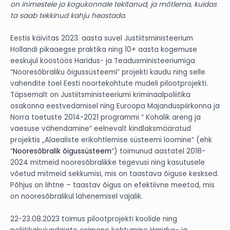
on inimestele ja kogukonnale tekitanud, ja mõtlema, kuidas
ta saab tekkinud kahju heastada
.
Eestis käivitas 2023. aasta suvel Justiitsministeerium
Hollandi pikaaegse praktika ning 10+ aasta kogemuse
eeskujul koostöös Haridus- ja Teadusministeeriumiga
“Nooresõbraliku õigussüsteemi” projekti kaudu ning selle
vahendite toel Eesti noortekohtute mudeli pilootprojekti.
Täpsemalt on Justiitsministeeriumi kriminaalpoliitika
osakonna eestvedamisel ning Euroopa Majanduspiirkonna ja
Norra toetuste 2014-2021 programmi “ Kohalik areng ja
vaesuse vähendamine“ eelnevalt kindlaksmääratud
projektis „Alaealiste erikohtlemise süsteemi loomine“ (ehk
“
Nooresõbralik õigussüsteem
“) toimunud aastatel 2018-
2024 mitmeid nooresõbralikke tegevusi ning kasutusele
võetud mitmeid sekkumisi, mis on taastava õiguse kesksed.
Põhjus on lihtne – taastav õigus on efektiivne meetod, mis
on nooresõbralikul lähenemisel vajalik.
22-23.08.2023 toimus pilootprojekti koolide ning