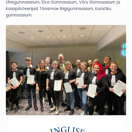
Ühisgümnaasium, Elva Gümnaasium, Võru Gümnaasium ja
kaaspiloteerijad
Tõnismäe Riigigümnaasium, Kuristiku
gümnaasium.