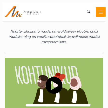
Skip
MA
to
Search
ME
content
Noorte rahukohtu mudel on eraldiseisev Hooliva Kooli
mudelist ning on koolile vabatahtlik lisavõimalus mudeli
rakendamiseks.