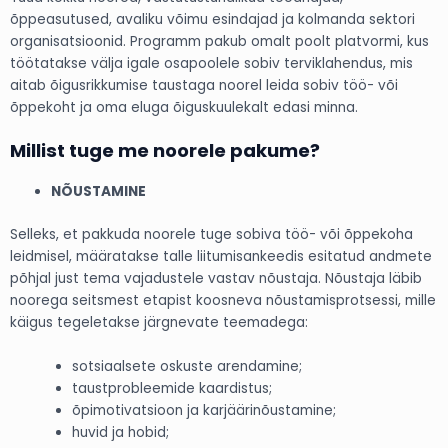
õppeasutused, avaliku võimu esindajad ja kolmanda sektori
organisatsioonid. Programm pakub omalt poolt platvormi, kus
töötatakse välja igale osapoolele sobiv terviklahendus, mis
aitab õigusrikkumise taustaga noorel leida sobiv töö- või
õppekoht ja oma eluga õiguskuulekalt edasi minna.
Millist tuge me noorele pakume?
NÕUSTAMINE
Selleks, et pakkuda noorele tuge sobiva töö- või õppekoha
leidmisel, määratakse talle liitumisankeedis esitatud andmete
põhjal just tema vajadustele vastav nõustaja. Nõustaja läbib
noorega seitsmest etapist koosneva nõustamisprotsessi, mille
käigus tegeletakse järgnevate teemadega:
sotsiaalsete oskuste arendamine;
taustprobleemide kaardistus;
õpimotivatsioon ja karjäärinõustamine;
huvid ja hobid;