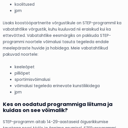
koolitused
jpm
Lisaks koostööpartnerite võrgustikule on STEP-programmil ka
vabatahtlike võrgustik, kuhu kuuluvad nii eraisikud kui ka
ettevõtted. Vabatahtlike eesmärgiks on pakkuda STEP-
programmi noortele võimalusi tasuta tegeleda endale
meelepäraste huvide ja hobidega. Meie vabatahtlikud
pakuvad noortele:
keeleõpet
pilliõpet
sportimisvõimalusi
võimalusi tegeleda erinevate kunstiliikidega
jpm
Kes on oodatud programmiga liituma ja
kuidas on see võimalik?
STEP-programm aitab 14-29-aastaseid õigusrikkumise