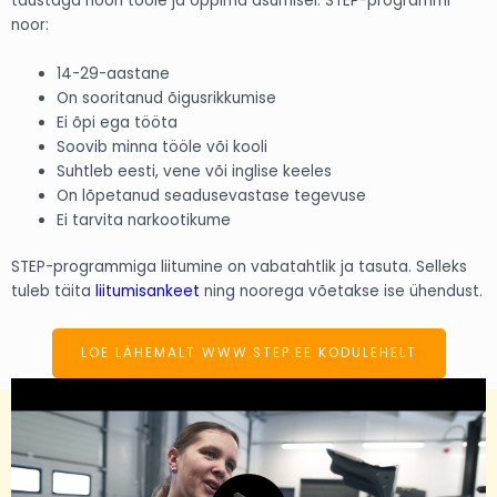
taustaga noori tööle ja õppima asumisel. STEP-programmi
noor:
14-29-aastane
On sooritanud õigusrikkumise
Ei õpi ega tööta
Soovib minna tööle või kooli
Suhtleb eesti, vene või inglise keeles
On lõpetanud seadusevastase tegevuse
Ei tarvita narkootikume
STEP-programmiga liitumine on vabatahtlik ja tasuta. Selleks
tuleb täita
liitumisankeet
ning noorega võetakse ise ühendust.
LOE LÄHEMALT WWW.STEP.EE KODULEHELT
Esileht
Kes me oleme