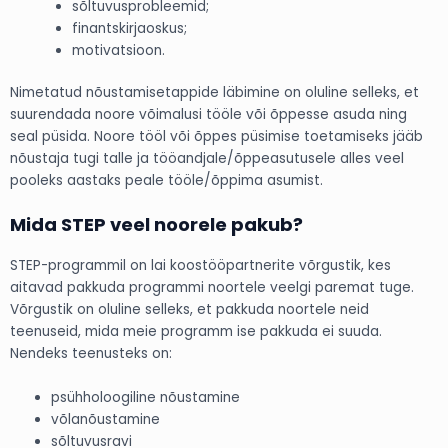
sõltuvusprobleemid;
finantskirjaoskus;
motivatsioon.
Nimetatud nõustamisetappide läbimine on oluline selleks, et
suurendada noore võimalusi tööle või õppesse asuda ning
seal püsida. Noore tööl või õppes püsimise toetamiseks jääb
nõustaja tugi talle ja tööandjale/õppeasutusele alles veel
pooleks aastaks peale tööle/õppima asumist.
Mida STEP veel noorele pakub?
STEP-programmil on lai koostööpartnerite võrgustik, kes
aitavad pakkuda programmi noortele veelgi paremat tuge.
Võrgustik on oluline selleks, et pakkuda noortele neid
teenuseid, mida meie programm ise pakkuda ei suuda.
Nendeks teenusteks on:
psühholoogiline nõustamine
võlanõustamine
sõltuvusravi