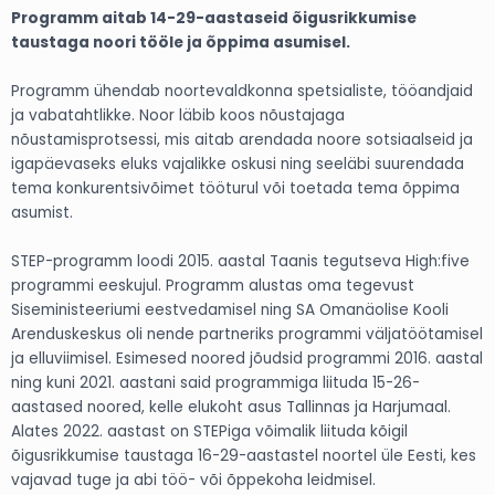
Programm aitab 14-29-aastaseid õigusrikkumise
taustaga noori tööle ja õppima asumisel.
Programm ühendab noortevaldkonna spetsialiste, tööandjaid
ja vabatahtlikke. Noor läbib koos nõustajaga
nõustamisprotsessi, mis aitab arendada noore sotsiaalseid ja
igapäevaseks eluks vajalikke oskusi ning seeläbi suurendada
tema konkurentsivõimet tööturul või toetada tema õppima
asumist.
STEP-programm loodi 2015. aastal Taanis tegutseva High:five
programmi eeskujul. Programm alustas oma tegevust
Siseministeeriumi eestvedamisel ning SA Omanäolise Kooli
Arenduskeskus oli nende partneriks programmi väljatöötamisel
ja elluviimisel. Esimesed noored jõudsid programmi 2016. aastal
ning kuni 2021. aastani said programmiga liituda 15-26-
aastased noored, kelle elukoht asus Tallinnas ja Harjumaal.
Alates 2022. aastast on STEPiga võimalik liituda kõigil
õigusrikkumise taustaga 16-29-aastastel noortel üle Eesti, kes
vajavad tuge ja abi töö- või õppekoha leidmisel.