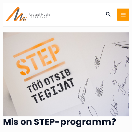
Skip
MA
to
Search
ME
content
Mis on STEP-programm?