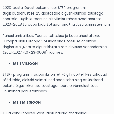
2023. aasta lõpust pakume läbi STEP programmi
tugiisikuteenust 14-29 aastastele õigusrikkumise taustaga
noortele. Tugiisikuteenuse elluviimist rahastavad aastatel
2023–2028 Euroopa Liidu Sotsiaalfond+ ja Justiitsministeerium.
Rahastamisallikas: Teenus tellitakse ja kaasrahastatakse
Euroopa Liidu Euroopa Sotsiaalfond+ toetuse andmise
tingimuste „Noorte õigusrikkujate retsidiivsuse vähendamine“
(2021-2027.4.07.23-0009) raames.
MEIE VISIOON
STEP- programmi visiooniks on, et kõigil noortel, kes tahavad
tööd leida, oleksid võimalused seda teha ning et ühiskond
pakuks õigusrikkumise taustaga noorele võimalust taas
ühiskonda panustamiseks.
MEIE MISSIOON
Tuua kokku noored, vastutustundlikud tööandjad,