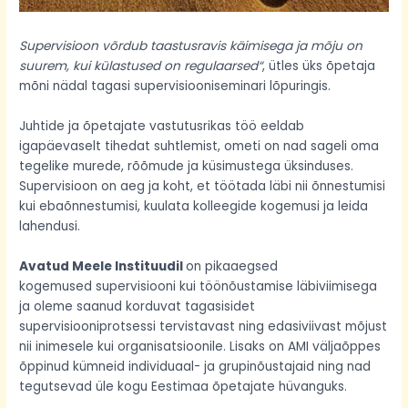
Supervisioon võrdub taastusravis käimisega ja mõju on
suurem, kui külastused on regulaarsed“
, ütles üks õpetaja
mõni nädal tagasi supervisiooniseminari lõpuringis.
Juhtide ja õpetajate vastutusrikas töö eeldab
igapäevaselt tihedat suhtlemist, ometi on nad sageli oma
tegelike murede, rõõmude ja küsimustega üksinduses.
Supervisioon on aeg ja koht, et töötada läbi nii õnnestumisi
kui ebaõnnestumisi, kuulata kolleegide kogemusi ja leida
lahendusi.
Avatud Meele Instituudil
on pikaaegsed
kogemused supervisiooni kui töönõustamise läbiviimisega
ja oleme saanud korduvat tagasisidet
supervisiooniprotsessi tervistavast ning edasiviivast mõjust
nii inimesele kui organisatsioonile. Lisaks on AMI väljaõppes
õppinud kümneid individuaal- ja grupinõustajaid ning nad
tegutsevad üle kogu Eestimaa õpetajate hüvanguks.