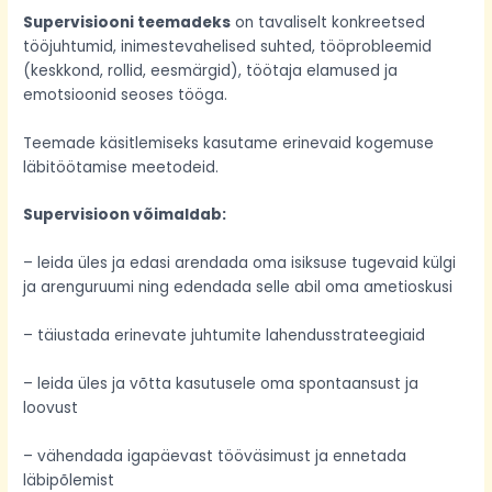
Supervisiooni teemadeks
on tavaliselt konkreetsed
tööjuhtumid, inimestevahelised suhted, tööprobleemid
(keskkond, rollid, eesmärgid), töötaja elamused ja
emotsioonid seoses tööga.
Teemade käsitlemiseks kasutame erinevaid kogemuse
läbitöötamise meetodeid.
Supervisioon võimaldab:
– leida üles ja edasi arendada oma isiksuse tugevaid külgi
ja arenguruumi ning edendada selle abil oma ametioskusi
– täiustada erinevate juhtumite lahendusstrateegiaid
– leida üles ja võtta kasutusele oma spontaansust ja
loovust
– vähendada igapäevast tööväsimust ja ennetada
läbipõlemist