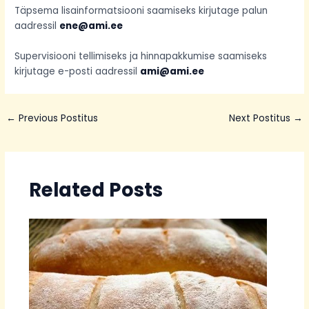
Täpsema lisainformatsiooni saamiseks kirjutage palun
aadressil
ene@ami.ee
Supervisiooni tellimiseks ja hinnapakkumise saamiseks
kirjutage e-posti aadressil
ami@ami.ee
←
Previous Postitus
Next Postitus
→
Related Posts