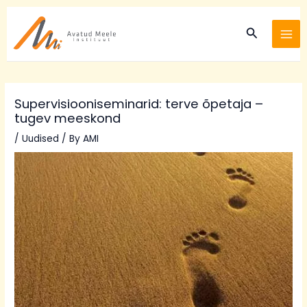
Skip
Post
MA
to
navigation
Search
ME
content
Supervisiooniseminarid: terve õpetaja –
tugev meeskond
/
Uudised
/ By
AMI