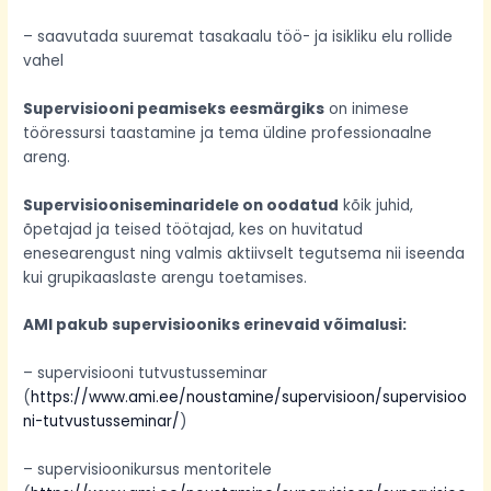
– saavutada suuremat tasakaalu töö- ja isikliku elu rollide
vahel
Supervisiooni peamiseks eesmärgiks
on inimese
tööressursi taastamine ja tema üldine professionaalne
areng.
Supervisiooniseminaridele on oodatud
kõik juhid,
õpetajad ja teised töötajad, kes on huvitatud
enesearengust ning valmis aktiivselt tegutsema nii iseenda
kui grupikaaslaste arengu toetamises.
AMI pakub supervisiooniks erinevaid võimalusi:
– supervisiooni tutvustusseminar
(
https://www.ami.ee/noustamine/supervisioon/supervisioo
ni-tutvustusseminar/
)
– supervisioonikursus mentoritele