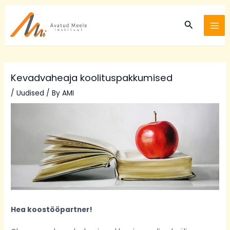
Skip
Post
MA
to
navigation
Search
ME
content
Kevadvaheaja koolituspakkumised
/
Uudised
/ By
AMI
Hea koostööpartner!