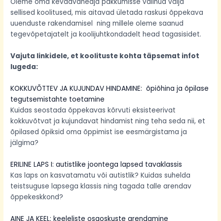
Oleme oma kevadvaheaja pakkumisse valinud välja
sellised koolitused, mis aitavad ületada raskusi õppekava
uuenduste rakendamisel ning millele oleme saanud
tegevõpetajatelt ja koolijuhtkondadelt head tagasisidet.
Vajuta linkidele, et koolituste kohta täpsemat infot
lugeda:
KOKKUVÕTTEV JA KUJUNDAV HINDAMINE: õpiõhina ja õpilase
tegutsemistahte toetamine
Kuidas seostada õppekavas kõrvuti eksisteerivat
kokkuvõtvat ja kujundavat hindamist ning teha seda nii, et
õpilased õpiksid oma õppimist ise eesmärgistama ja
jälgima?
ERILINE LAPS I: autistlike joontega lapsed tavaklassis
Kas laps on kasvatamatu või autistlik? Kuidas suhelda
teistsuguse lapsega klassis ning tagada talle arendav
õppekeskkond?
AINE JA KEEL: keeleliste osaoskuste arendamine