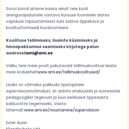
Soovi korral aitame kaasa ainult teie kooli
arenguvajadustele vastava kursuse loomisele alates
vajaduse täpsustamisest kuni sobiva õppekava ja
koolitusformaadi koosloomiseni.
Koolituse tellimiseks, lisainfo küsimiseks ja
hinnapakkumise saamiseks kirjutage palun
aadressil
ami@ami.ee
Valiku teisi meie poolt pakutavaid tellimuskoolitusi leiate
meie kodulehelt
www.ami.ee/tellimuskoolitused/
.
Lisaks on võimalus pakkuda õpetajatele
supervisioonivõimalust, et aidata analüüsida ja süsteesida
pedagoogilist tegevust ja luua eeldused õppeaasta
kokkuvõtte tegemiseks. Vaata
lähemalt:
www.ami.ee/noustamine/
supervisioon
Ester Aunin