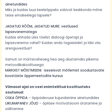
ainetundides
Miks ja kuidas luua keeleõppeks sobivat keskkonda mõne
teise emakeelega lapsele?
JAGATUD RÕÕM, JAGATUD MURE: vestlused
lapsevanematega
Kuidas ehitada üles tõelist dialoogi õpetaja ja
lapsevanema vahel? Kuidas anda tagasisidet ja läbi viia
arenguvestlusi?
Samuti on märtsivaheaeg hea aeg alustamaks pikema
metoodikakoolitusega:
MÄRGIST MÕISTMISENI: iseseisvat mõtlemist soodustavate
koostöiste õppemeetodite kursus
Viimasel ajal on veel enimtellitud koolitusteks
osutunud:
OSKA ÕPPIDA
– õpipädevuse kujundamine ainetundides
LIIKUMAPANEV JÕUD
– õpilase motivatsiooni äratamine ja
säilitamine