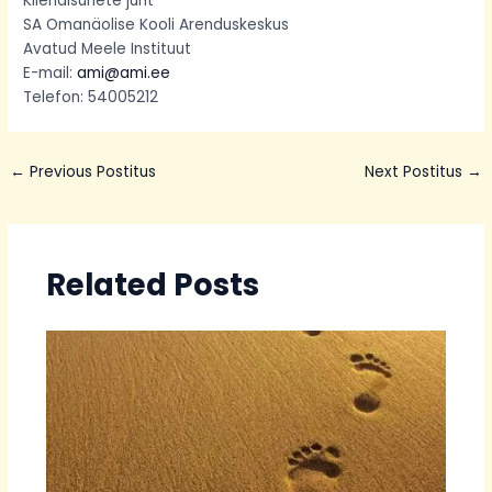
Kliendisuhete juht
SA Omanäolise Kooli Arenduskeskus
Avatud Meele Instituut
E-mail:
ami@ami.ee
Telefon: 54005212
←
Previous Postitus
Next Postitus
→
Related Posts