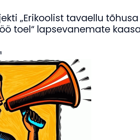
ekti „Erikoolist tavaellu tõhusa
töö toel“ lapsevanemate kaas
I