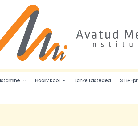
ustamine
Hooliv Kool
Lahke Lasteaed
STEP-p