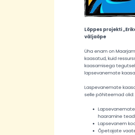
Lõppes projekti „Eri
väljaõpe
Üha enam on Maarjamaa
kaasatud, kuid ressur
kaasamisega tegutseksi
lapsevanemate kaasami
Laspevanemate kaasamis
selle põhiteemad olid:
Lapsevanemate k
haaramine teadl
Lapsevanem koos
Õpetajate vaate