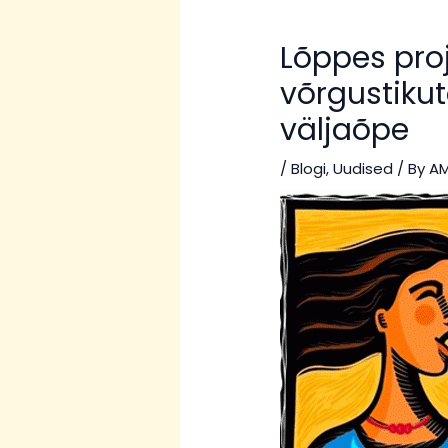
Lõppes proj
võrgustiku
väljaõpe
/
Blogi
,
Uudised
/ By
AM