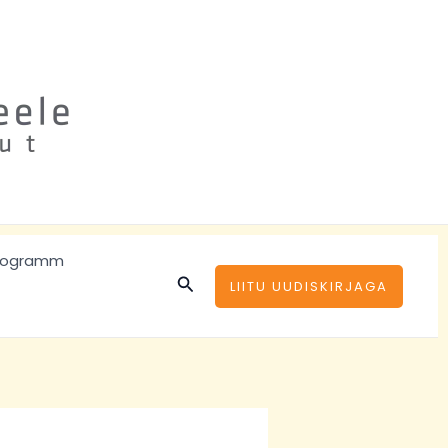
rogramm
Search
LIITU UUDISKIRJAGA