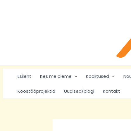
Skip
Post
to
navigation
content
Esileht
Kes me oleme
Koolitused
Nõ
Koostööprojektid
Uudised/blogi
Kontakt