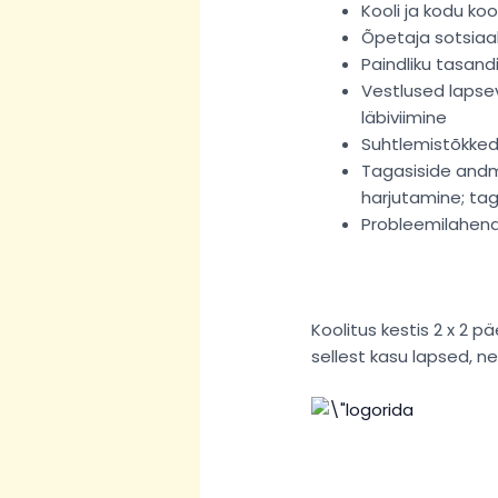
Kooli ja kodu ko
Õpetaja sotsiaa
Paindliku tasan
Vestlused lapse
läbiviimine
Suhtlemistõkked
Tagasiside andm
harjutamine; ta
Probleemilahen
Koolitus kestis 2 x 2
sellest kasu lapsed, n