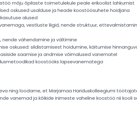
ostöö mõju õpilaste toimetulekule peale erikoolist lahkumist
lsed oskused usalduse ja heade koostöösuhete hoidjana
dikasutuse alused
vanemaga, vestluste liigid, nende struktuur, ettevalmistami
, nende vähendamine ja vältimine
ise oskused: sildistamisest hoidumine, käitumise hinnanguv
gasiside saamise ja andmise võimalused vanematel
dusmetoodikad koostööks lapsevanematega
 päeva ning loodame, et Marjamaa Hariduskolleegiumi töötaj
ende vanemad ja kõikide inimeste vaheline koostöö nii kooli s