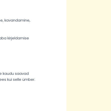
ne, kavandamine,
aba kirjeldamise
ate kaudu saavad
ees kui selle ümber.