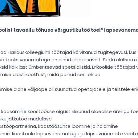
koolist tavaellu tõhusa võrgustikutöö toel“ lapsevane
 Hariduskolleegiumi töötajad käivitanud tugitegevusi, ku
sse tööks vanematega on olnud ebapiisavalt. Seda olulisem
d kõik last ümberitsevad spetsialistid. Erikoolide töötajad 
se alast koolitust, mida polnud seni olnud.
e alane väljaõpe oli suunatud õpetajatele ja teistele erikoo
aasamine koostöösse õigust rikkunud alaealise arengu toe
iku jätkutoe mudelisse
tööpartnerina, koostöösuhte loomine ja hoidmine
nurk koostööle lapsevanematega ja lapsevanemate vaaten