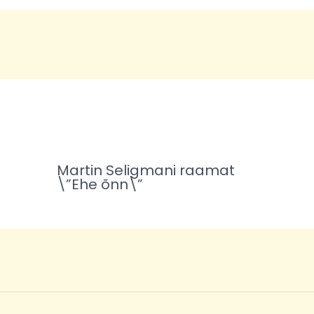
Martin Seligmani raamat
\”Ehe õnn\”