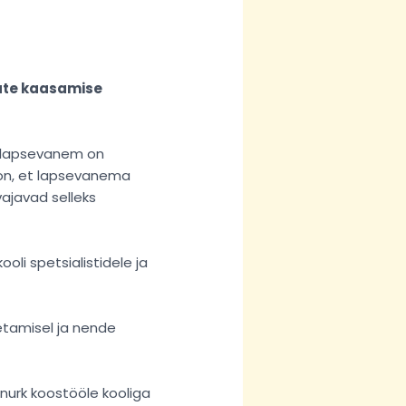
mate kaasamise
s lapsevanem on
 on, et lapsevanema
vajavad selleks
li spetsialistidele ja
tamisel ja nende
urk koostööle kooliga