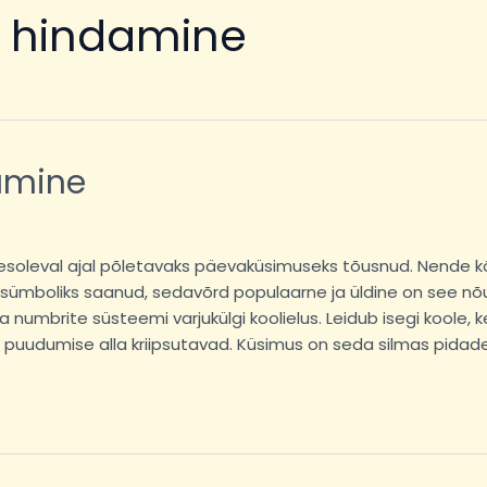
 hindamine
amine
äesoleval ajal põletavaks päevaküsimuseks tõusnud. Nende 
ümboliks saanud, sedavõrd populaarne ja üldine on see nõue.
 numbrite süsteemi varjukülgi koolielus. Leidub isegi kool
 puudumise alla kriipsutavad. Küsimus on seda silmas pidades