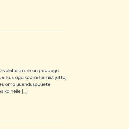
kõrvaleheitmine on peaaegu
 Kus aga koolireformist juttu,
e, kes oma uuenduspüüete
 ka neile […]