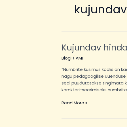
kujundav
Kujundav hind
Kujundav
hindamine
Blogi
/
AMI
“Numbrite küsimus koolis on k
nagu pedagoogilise uuenduse s
seal puudutatakse tingimata ka
karakteri-seerimiseks numbrite
Read More »