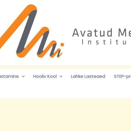
ustamine
Hooliv Kool
Lahke Lasteaed
STEP-p