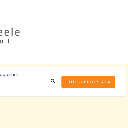
rogramm
Search
LIITU UUDISKIRJAGA