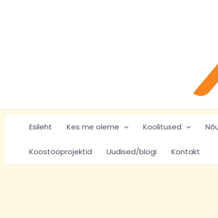
Skip
to
content
Esileht
Kes me oleme
Koolitused
Nõ
Koostööprojektid
Uudised/blogi
Kontakt