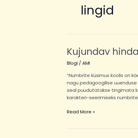
lingid
Kujundav hind
Kujundav
hindamine
Blogi
/
AMI
“Numbrite küsimus koolis on k
nagu pedagoogilise uuenduse s
seal puudutatakse tingimata ka
karakteri-seerimiseks numbrite
Read More »