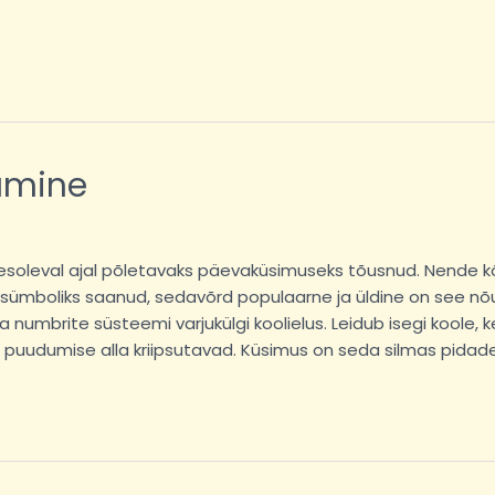
amine
äesoleval ajal põletavaks päevaküsimuseks tõusnud. Nende 
ümboliks saanud, sedavõrd populaarne ja üldine on see nõue.
 numbrite süsteemi varjukülgi koolielus. Leidub isegi kool
 puudumise alla kriipsutavad. Küsimus on seda silmas pidades