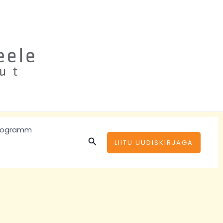
rogramm
Search
LIITU UUDISKIRJAGA