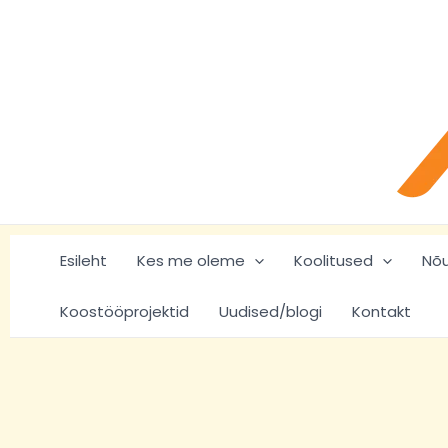
Skip
to
content
Esileht
Kes me oleme
Koolitused
Nõ
Koostööprojektid
Uudised/blogi
Kontakt