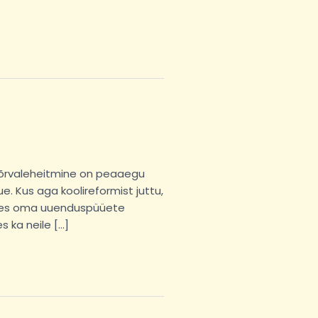
kõrvaleheitmine on peaaegu
 Kus aga koolireformist juttu,
e, kes oma uuenduspüüete
 ka neile […]