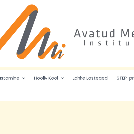
ustamine
Hooliv Kool
Lahke Lasteaed
STEP-p