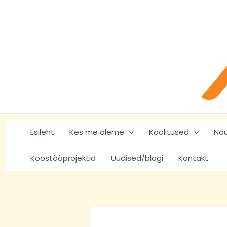
Skip
Post
to
navigation
content
Esileht
Kes me oleme
Koolitused
Nõ
Koostööprojektid
Uudised/blogi
Kontakt