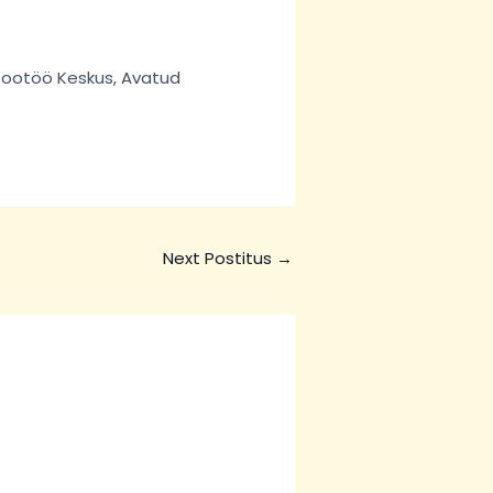
orsootöö Keskus, Avatud
Next Postitus
→