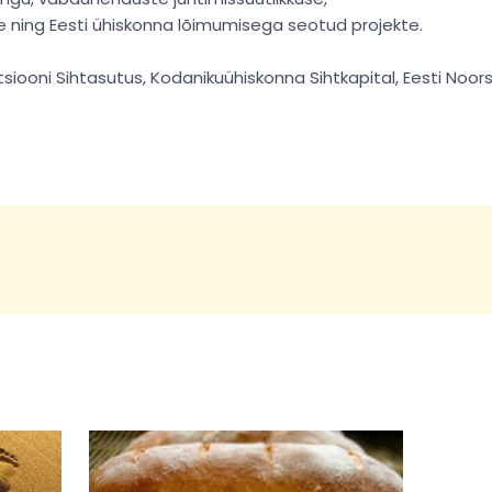
e ning Eesti ühiskonna lõimumisega seotud projekte.
atsiooni Sihtasutus, Kodanikuühiskonna Sihtkapital, Eesti No