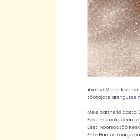
Avatud Meele Institu
töötajate arengusse n
Meie partnerid aastal 
Eesti mereakadeemia
Eesti Noorsootöö Kes
Ehte Humanitaargüm