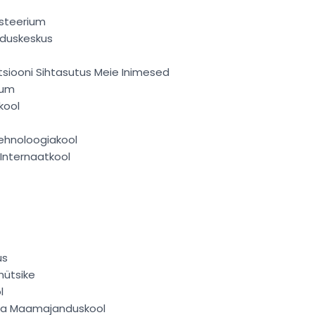
isteerium
iduskeskus
atsiooni Sihtasutus Meie Inimesed
ium
kool
ehnoloogiakool
Internaatkool
us
ütsike
l
 ja Maamajanduskool