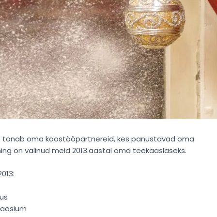
ut tänab oma koostööpartnereid, kes panustavad oma
ing on valinud meid 2013.aastal oma teekaaslaseks.
2013:
kus
naasium