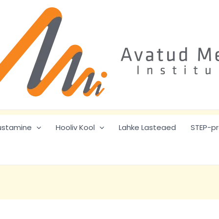
ustamine
Hooliv Kool
Lahke Lasteaed
STEP-p