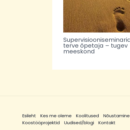
Supervisiooniseminarid
terve õpetaja – tugev
meeskond
Esileht
Kes me oleme
Koolitused
Nõustamine
Koostööprojektid
Uudised/blogi
Kontakt