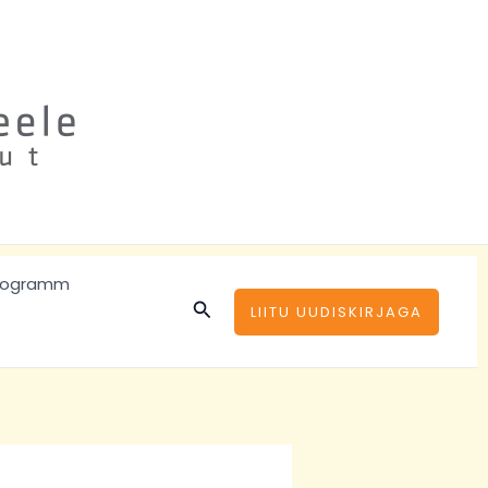
rogramm
Search
LIITU UUDISKIRJAGA