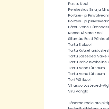
Paistu Kool
Perekeskus Sina ja Min
Politsei- ja Piirivalvea
Politsei- ja piirivalve
Pärnu Vene Gümnaas
Rocca Al Mare Kool
Sillamäe Eesti Põhikool
Tartu Erakool
Tartu Kutsehariduskes
Tartu Lasteaed Väike 
Tartu Rahvusvaheline 
Tartu Vene Lütseum
Tartu Vene Lütseum
Tori Põhikool
Vihasoo Lasteaed-Alg
Viru Vangla
Täname meie projektip
kodanikuühiskonna are