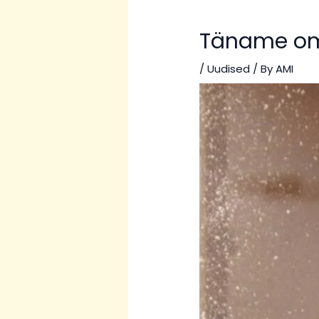
Täname oma
/
Uudised
/ By
AMI