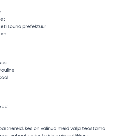
a
met
ameti Lõuna prefektuur
ium
kus
Pauline
Kool
kool
artnereid, kes on valinud meid välja teostama
ngu, vabaühenduste juhtimissuutlikkuse,