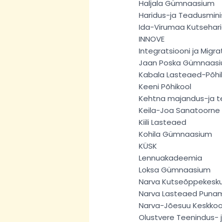
Haljala Gümnaasium
Haridus-ja Teadusmin
Ida-Virumaa Kutsehar
INNOVE
Integratsiooni ja Migr
Jaan Poska Gümnaas
Kabala Lasteaed-Põhi
Keeni Põhikool
Kehtna majandus-ja t
Keila-Joa Sanatoorne 
Kiili Lasteaed
Kohila Gümnaasium
KÜSK
Lennuakadeemia
Loksa Gümnaasium
Narva Kutseõppekesk
Narva Lasteaed Punam
Narva-Jõesuu Keskkoo
Olustvere Teenindus-