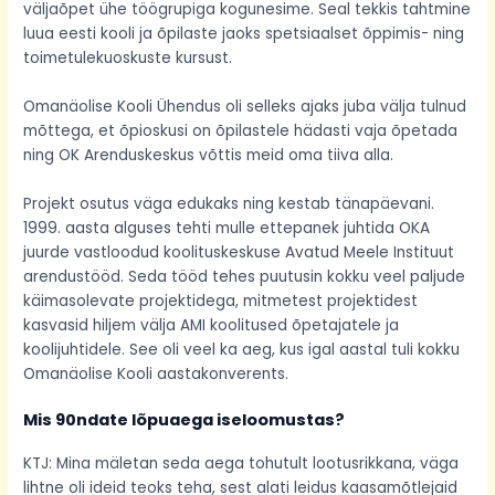
väljaõpet ühe töögrupiga kogunesime.
Seal tekkis tahtmine
luua eesti kooli ja õpilaste jaoks spetsiaalset õppimis- ning
toimetulekuoskuste kursust.
Omanäolise Kooli Ühendus oli selleks ajaks juba välja tulnud
mõttega, et õpioskusi on õpilastele hädasti vaja õpetada
ning OK Arenduskeskus võttis meid oma tiiva alla.
Projekt osutus väga edukaks ning kestab tänapäevani.
1999. aasta alguses tehti mulle ettepanek juhtida OKA
juurde vastloodud koolituskeskuse Avatud Meele Instituut
arendustööd. Seda tööd tehes puutusin kokku veel paljude
käimasolevate projektidega, mitmetest projektidest
kasvasid hiljem välja AMI koolitused õpetajatele ja
koolijuhtidele. See oli veel ka aeg, kus igal aastal tuli kokku
Omanäolise Kooli aastakonverents.
Mis 90ndate lõpuaega iseloomustas?
KTJ: Mina mäletan seda aega tohutult lootusrikkana, väga
lihtne oli ideid teoks teha, sest alati leidus kaasamõtlejaid