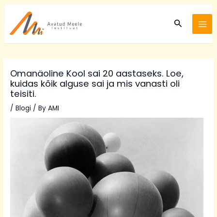
Skip
Post
MA
to
navigation
Search
ME
content
Omanäoline Kool sai 20 aastaseks. Loe,
kuidas kõik alguse sai ja mis vanasti oli
teisiti.
/
Blogi
/ By
AMI