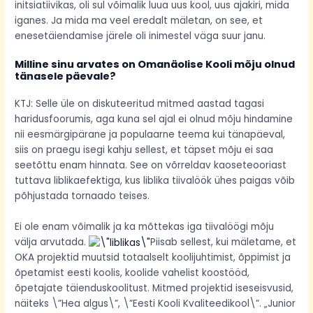
initsiatiivikas, oli sul võimalik luua uus kool, uus ajakiri, mida
iganes. Ja mida ma veel eredalt mäletan, on see, et
enesetäiendamise järele oli inimestel väga suur janu.
Milline sinu arvates on Omanäolise Kooli mõju olnud
tänasele päevale?
KTJ: Selle üle on diskuteeritud mitmed aastad tagasi
haridusfoorumis, aga kuna sel ajal ei olnud mõju hindamine
nii eesmärgipärane ja populaarne teema kui tänapäeval,
siis on praegu isegi kahju sellest, et täpset mõju ei saa
seetõttu enam hinnata. See on võrreldav kaoseteooriast
tuttava liblikaefektiga, kus liblika tiivalöök ühes paigas võib
põhjustada tornaado teises.
Ei ole enam võimalik ja ka mõttekas iga tiivalöögi mõju
välja arvutada.
Piisab sellest, kui mäletame, et
OKA projektid muutsid totaalselt koolijuhtimist, õppimist ja
õpetamist eesti koolis, koolide vahelist koostööd,
õpetajate täienduskoolitust. Mitmed projektid iseseisvusid,
näiteks \”Hea algus\”, \”Eesti Kooli Kvaliteedikool\”. „Junior