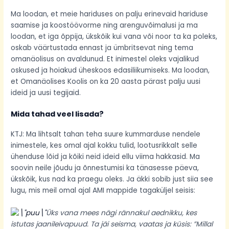
Ma loodan, et meie hariduses on palju erinevaid hariduse
saamise ja koostöövorme ning arenguvõimalusi ja ma
loodan, et iga õppija, ükskõik kui vana või noor ta ka poleks,
oskab väärtustada ennast ja ümbritsevat ning tema
omanäolisus on avaldunud. Et inimestel oleks vajalikud
oskused ja hoiakud üheskoos edasiliikumiseks. Ma loodan,
et Omanäolises Koolis on ka 20 aasta pärast palju uusi
ideid ja uusi tegijaid.
Mida tahad veel lisada?
KTJ: Ma lihtsalt tahan teha suure kummarduse nendele
inimestele, kes omal ajal kokku tulid, lootusrikkalt selle
ühenduse lõid ja kõiki neid ideid ellu viima hakkasid. Ma
soovin neile jõudu ja õnnestumisi ka tänasesse päeva,
ükskõik, kus nad ka praegu oleks. Ja äkki sobib just siia see
lugu, mis meil omal ajal AMI mappide tagaküljel seisis:
Üks vana mees nägi rännakul aednikku, kes
istutas jaanileivapuud. Ta jäi seisma, vaatas ja küsis: ”Millal