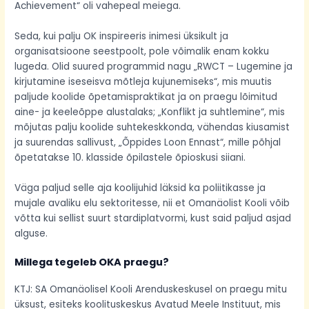
Achievement“ oli vahepeal meiega.
Seda, kui palju OK inspireeris inimesi üksikult ja
organisatsioone seestpoolt, pole võimalik enam kokku
lugeda. Olid suured programmid nagu „RWCT – Lugemine ja
kirjutamine iseseisva mõtleja kujunemiseks“, mis muutis
paljude koolide õpetamispraktikat ja on praegu lõimitud
aine- ja keeleõppe alustalaks; „Konflikt ja suhtlemine“, mis
mõjutas palju koolide suhtekeskkonda, vähendas kiusamist
ja suurendas sallivust, „Õppides Loon Ennast“, mille põhjal
õpetatakse 10. klasside õpilastele õpioskusi siiani.
Väga paljud selle aja koolijuhid läksid ka poliitikasse ja
mujale avaliku elu sektoritesse, nii et Omanäolist Kooli võib
võtta kui sellist suurt stardiplatvormi, kust said paljud asjad
alguse.
Millega tegeleb OKA praegu?
KTJ: SA Omanäolisel Kooli Arenduskeskusel on praegu mitu
üksust, esiteks koolituskeskus Avatud Meele Instituut, mis