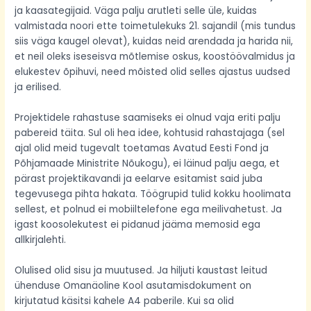
ja kaasategijaid. Väga palju arutleti selle üle, kuidas
valmistada noori ette toimetulekuks 21. sajandil (mis tundus
siis väga kaugel olevat), kuidas neid arendada ja harida nii,
et neil oleks iseseisva mõtlemise oskus, koostöövalmidus ja
elukestev õpihuvi, need mõisted olid selles ajastus uudsed
ja erilised.
Projektidele rahastuse saamiseks ei olnud vaja eriti palju
pabereid täita. Sul oli hea idee, kohtusid rahastajaga (sel
ajal olid meid tugevalt toetamas Avatud Eesti Fond ja
Põhjamaade Ministrite Nõukogu), ei läinud palju aega, et
pärast projektikavandi ja eelarve esitamist said juba
tegevusega pihta hakata. Töögrupid tulid kokku hoolimata
sellest, et polnud ei mobiiltelefone ega meilivahetust. Ja
igast koosolekutest ei pidanud jääma memosid ega
allkirjalehti.
Olulised olid sisu ja muutused. Ja hiljuti kaustast leitud
ühenduse Omanäoline Kool asutamisdokument on
kirjutatud käsitsi kahele A4 paberile. Kui sa olid