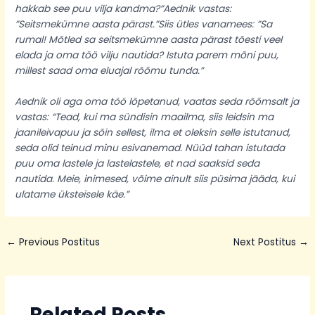
hakkab see puu vilja kandma?”Aednik vastas:
”Seitsmekümne aasta pärast.”
Siis ütles vanamees: ”Sa
rumal! Mõtled sa seitsmekümne aasta pärast tõesti veel
elada ja oma töö vilju nautida? Istuta parem mõni puu,
millest saad oma eluajal rõõmu tunda.”
Aednik oli aga oma töö lõpetanud, vaatas seda rõõmsalt ja
vastas: “Tead, kui ma sündisin maailma, siis leidsin ma
jaanileivapuu ja sõin sellest, ilma et oleksin selle istutanud,
seda olid teinud minu esivanemad. Nüüd tahan istutada
puu oma lastele ja lastelastele, et nad saaksid seda
nautida. Meie, inimesed, võime ainult siis püsima jääda, kui
ulatame üksteisele käe.”
←
Previous Postitus
Next Postitus
→
Related Posts