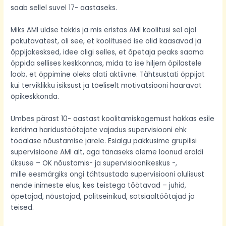
saab sellel suvel 17- aastaseks.
Miks AMI üldse tekkis ja mis eristas AMI koolitusi sel ajal
pakutavatest, oli see, et koolitused ise olid kaasavad ja
õppijakesksed, idee oligi selles, et õpetaja peaks saama
õppida sellises keskkonnas, mida ta ise hiljem õpilastele
loob, et õppimine oleks alati aktiivne. Tähtsustati õppijat
kui terviklikku isiksust ja tõeliselt motivatsiooni haaravat
õpikeskkonda.
Umbes pärast 10- aastast koolitamiskogemust hakkas esile
kerkima haridustöötajate vajadus supervisiooni ehk
tööalase nõustamise järele. Esialgu pakkusime grupilisi
supervisioone AMI alt, aga tänaseks oleme loonud eraldi
üksuse – OK nõustamis- ja supervisioonikeskus -,
mille eesmärgiks ongi tähtsustada supervisiooni olulisust
nende inimeste elus, kes teistega töötavad – juhid,
õpetajad, nõustajad, politseinikud, sotsiaaltöötajad ja
teised.