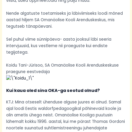
viisid, uued õppmeetodid ning palju muud.
Nende algatuste toetamiseks ja läbiviimiseks loodi mõned
aastad hiljem SA Omanäolise Kooli Arenduskeskus, mis
tegutseb tänapäevani.
Sel puhul viime sünnipäeva- aasta jooksul läbi seeria
intervjuusid, kus vestleme nii praeguste kui endiste
tegijatega.
Koidu Tani-Jürisoo, SA Omanäolise Kooli Arenduskeskuse
praegune eestvedaja
Kui kaua oled sina OKA-ga seotud olnud?
KTJ: Mina otseselt ühenduse alguse juures ei olnud. Samal
ajal loodi Eestis waldorfpedagoogikal põhinevaid koole ja
olin ametis ühega neist. Omanäolise Kooliga puutusin
lähemalt kokku 1996. aastal, kui me pärast Thomas Gordoni
noortele suunatud suhtlemistreeningu juhendajate