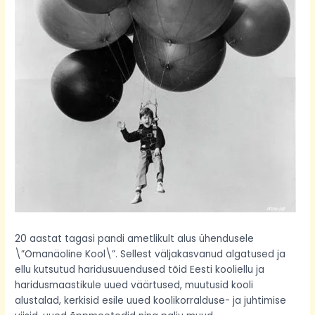
20 aastat tagasi pandi ametlikult alus ühendusele
\”Omanäoline Kool\”. Sellest väljakasvanud algatused ja
ellu kutsutud haridusuuendused tõid Eesti kooliellu ja
haridusmaastikule uued väärtused, muutusid kooli
alustalad, kerkisid esile uued koolikorralduse- ja juhtimise