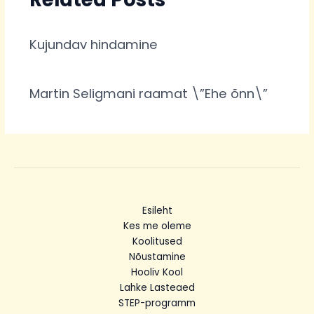
Kujundav hindamine
Martin Seligmani raamat \”Ehe õnn\”
Esileht
Kes me oleme
Koolitused
Nõustamine
Hooliv Kool
Lahke Lasteaed
STEP-programm