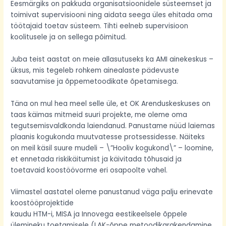
Eesmärgiks on pakkuda organisatsioonidele süsteemset ja
toimivat supervisiooni ning aidata seega üles ehitada oma
töötajaid toetav süsteem. Tihti eelneb supervisioon
koolitusele ja on sellega põimitud.
Juba teist aastat on meie allasutuseks ka AMI ainekeskus –
üksus, mis tegeleb rohkem ainealaste pädevuste
saavutamise ja õppemetoodikate õpetamisega.
Täna on mul hea meel selle üle, et OK Arenduskeskuses on
taas käimas mitmeid suuri projekte, me oleme oma
tegutsemisvaldkonda laiendanud. Panustame nüüd laiemas
plaanis kogukonda muutvatesse protsessidesse. Näiteks
on meil käsil suure mudeli – \”Hooliv kogukond\” – loomine,
et ennetada riskikäitumist ja käivitada tõhusaid ja
toetavaid koostöövorme eri osapoolte vahel.
Viimastel aastatel oleme panustanud väga palju erinevate
koostööprojektide
kaudu HTM-i, MISA ja Innovega eestikeelsele õppele
ülemineku toetamisele (LAK-õppe metoodikarakendamine,