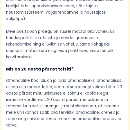
koolijuhtide supervisiooniseminarid, nõustajate
nõustamissüsteemi väljaarendamine ja nõustajate
väljaõpe).
Meie positsioon praegu on suurel määral olla vahelüliks
hariduspoliitiliste otsuste ja nende igapäevase
rakendamise ning elluviimise vahel. Aitame kohapeal
uuendusi mõtestada ning leida praktilised viisid nende
käivitamiseks.
Mis on 20 aasta pärast teisiti?
Omanäoline Kool oli, on ja jääb omanäoliseks, omanäolisus
ei saa olla määratletud, seda ei saa kunagi valmis teha. 20
aasta pärast minu unistuses ei toimu ei koolide ega
inimeste võrdlemist. 20 aasta pärast me oskame ja
tahame luua sellist arengu- ja suhtekeskonda, et inimene
meie ühiskonnas saab olla terviklik, omanäoline, arenev ja
terve ning ühiskond tema ümber on omanäoline, arenev ja
terve.