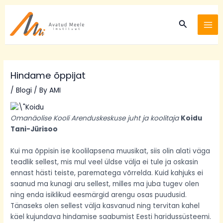
Skip
Post
MA
to
navigation
Search
ME
content
Hindame õppijat
/
Blogi
/ By
AMI
Omanäolise Kooli Arenduskeskuse juht ja koolitaja
Koidu
Tani-Jürisoo
Kui ma õppisin ise koolilapsena muusikat, siis olin alati väga
teadlik sellest, mis mul veel üldse välja ei tule ja oskasin
ennast hästi teiste, parematega võrrelda. Kuid kahjuks ei
saanud ma kunagi aru sellest, milles ma juba tugev olen
ning enda isiklikud eesmärgid arengu osas puudusid.
Tänaseks olen sellest välja kasvanud ning tervitan kahel
käel kujundava hindamise saabumist Eesti haridussüsteemi.