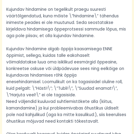
Kujundav hindamine on tegelikult praegu suuresti
väärtõlgendatud, kuna mõiste \”hindamine\” tähendus
inimeste peades ei ole muutunud. Seda seostatakse
kirjeldava hindamisega õppeprotsessi sammude lõpus, mis
aga pole piisav, et olla kujundav hindamine.
Kujundav hindamine algab õppija kaasamisega ENNE
õppimist, sellega, kuidas talle eakohaselt
võimaldatakse luua oma isiklikud eesmärgid õppeaine,
konkreetse oskuse või üldpädevuse sees ning eelkõige on
kujundavas hindamises rõhk õppija
enesehindamisel. Loomulikult on ka tagasisidel oluline roll,
kuid pelgalt: \”Hästi!\”; \”Tubli!\”, \”Suudad enamat!\”,
\”Harjuta veel!\” ei ole tagasiside.
Need väljendid kuuluvad suhtlemistõkete alla (kiitus,
kamandamine) ja kui probleemivabas õhustikus üldiselt
pole nad kahjulikud (aga ka mitte kasulikud:), siis keerulises
õhustikus mõjuvad need kontakti tõkestavalt.