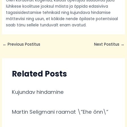
Olen korduvalt kogenud, kuidas õpetajad suudavad juba
lühikese koolituse jooksul mõista ja õppida edasiviiva
tagasisidestamise tehnikaid ning kujundava hindamise
mõtteviisi ning usun, et kõikide nende õpilaste potentsiaal
saab tänu sellele tunduvalt enam avatud.
←
Previous Postitus
Next Postitus
→
Related Posts
Kujundav hindamine
Martin Seligmani raamat \”Ehe õnn\”